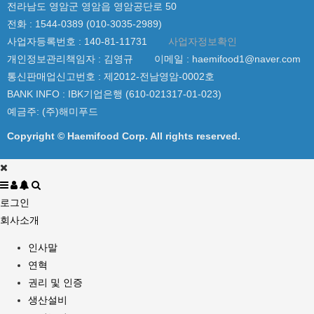
전라남도 영암군 영암읍 영암공단로 50
전화 :
1544-0389 (010-3035-2989)
사업자등록번호 :
140-81-11731
사업자정보확인
개인정보관리책임자 : 김영규
이메일 :
haemifood1@naver.com
통신판매업신고번호 :
제2012-전남영암-0002호
BANK INFO : IBK기업은행 (610-021317-01-023)
예금주: (주)해미푸드
Copyright ©️ Haemifood Corp. All rights reserved.
로그인
회사소개
인사말
연혁
권리 및 인증
생산설비